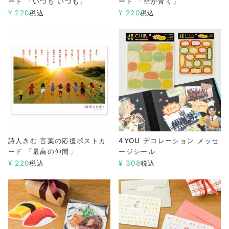
ード 「いつも いつも」
ード 「空が青く」
¥
220
税込
¥
220
税込
詩人きむ 言葉の応援ポストカ
4YOU デコレーション メッセ
ード 「最高の仲間」
ージシール
¥
220
税込
¥
308
税込