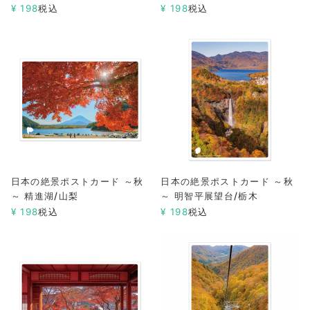
¥
198
税込
¥
198
税込
日本の絶景ポストカード ～秋
日本の絶景ポストカード ～秋
～ 精進湖/山梨
～ 明智平展望台/栃木
¥
198
税込
¥
198
税込