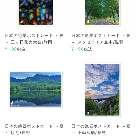
日本の絶景ポストカード ～夏
日本の絶景ポストカード ～夏
～ 三ヶ日花火大会/静岡
～ メタセコイア並木/滋賀
¥
198
税込
¥
198
税込
日本の絶景ポストカード ～夏
日本の絶景ポストカード ～夏
～ 鏡池/長野
～ 不動沢橋/福島