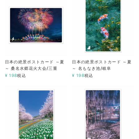
日本の絶景ポストカード ～夏
日本の絶景ポストカード ～夏
～ 桑名水郷花火大会/三重
～ 名もなき池/岐阜
¥
198
税込
¥
198
税込