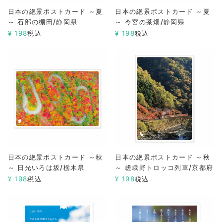
日本の絶景ポストカード ～夏
日本の絶景ポストカード ～夏
～ 石部の棚田/静岡県
～ 今宮の茶畑/静岡県
¥
198
税込
¥
198
税込
日本の絶景ポストカード ～秋
日本の絶景ポストカード ～秋
～ 日光いろは坂/栃木県
～ 嵯峨野トロッコ列車/京都府
¥
198
税込
¥
198
税込