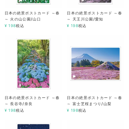
日本の絶景ポストカード ～春
日本の絶景ポストカード ～春
～ 火の山公園/山口
～ 天王川公園/愛知
¥
198
税込
¥
198
税込
日本の絶景ポストカード ～春
日本の絶景ポストカード ～春
～ 長谷寺/奈良
～ 富士芝桜まつり/山梨
¥
198
税込
¥
198
税込