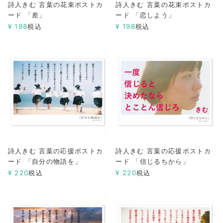
詩人きむ 言葉の花束ポストカ
詩人きむ 言葉の花束ポストカ
ード 「差」
ード 「恋しよう」
¥
198
税込
¥
198
税込
詩人きむ 言葉の応援ポストカ
詩人きむ 言葉の応援ポストカ
ード 「自分の物語を」
ード 「信じるちから」
¥
220
税込
¥
220
税込