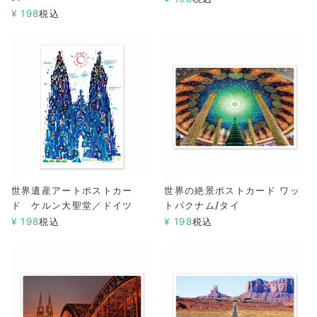
¥
198
税込
世界遺産アートポストカー
世界の絶景ポストカード ワッ
ド ケルン大聖堂／ドイツ
トパクナム/タイ
¥
198
税込
¥
198
税込