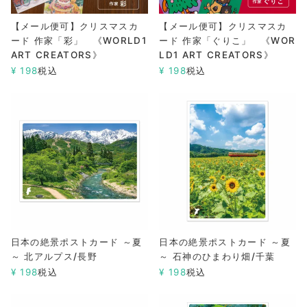
【メール便可】クリスマスカ
【メール便可】クリスマスカ
ード 作家「彩」 《WORLD1
ード 作家「ぐりこ」 《WOR
ART CREATORS》
LD1 ART CREATORS》
¥
198
税込
¥
198
税込
日本の絶景ポストカード ～夏
日本の絶景ポストカード ～夏
～ 北アルプス/長野
～ 石神のひまわり畑/千葉
¥
198
税込
¥
198
税込