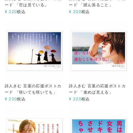
ード 「空は見ている」
ード 「踏ん張ること」
¥
220
税込
¥
220
税込
詩人きむ 言葉の応援ポストカ
詩人きむ 言葉の応援ポストカ
ード 「咲いても咲いても」
ード 「進めば見える」
¥
220
税込
¥
220
税込