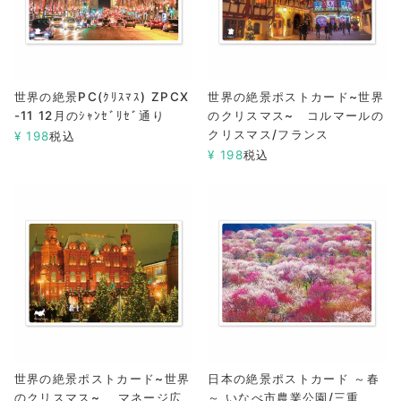
世界の絶景PC(ｸﾘｽﾏｽ) ZPCX
世界の絶景ポストカード~世界
-11 12月のｼｬﾝｾﾞﾘｾﾞ通り
のクリスマス~ コルマールの
クリスマス/フランス
¥
198
税込
¥
198
税込
世界の絶景ポストカード~世界
日本の絶景ポストカード ～春
のクリスマス~ マネージ広
～ いなべ市農業公園/三重