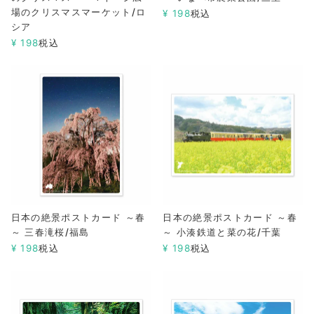
場のクリスマスマーケット/ロ
¥
198
税込
シア
¥
198
税込
日本の絶景ポストカード ～春
日本の絶景ポストカード ～春
～ 三春滝桜/福島
～ 小湊鉄道と菜の花/千葉
¥
198
税込
¥
198
税込