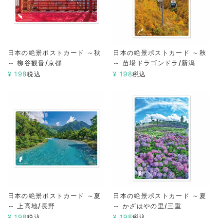
日本の絶景ポストカード ～秋
日本の絶景ポストカード ～秋
～ 柳谷観音/京都
～ 苗場ドラゴンドラ/新潟
¥
198
税込
¥
198
税込
日本の絶景ポストカード ～夏
日本の絶景ポストカード ～夏
～ 上高地/長野
～ かざはやの里/三重
¥
198
税込
¥
198
税込