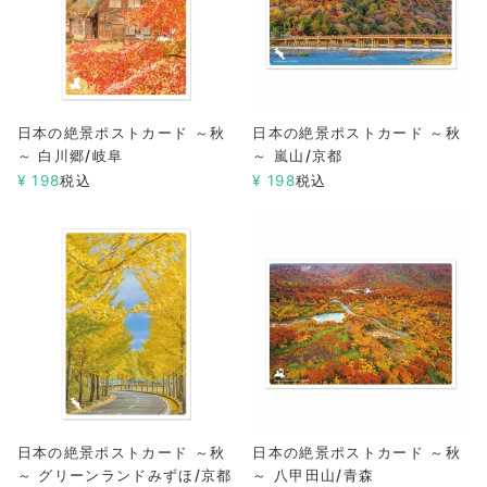
日本の絶景ポストカード ～秋
日本の絶景ポストカード ～秋
～ 白川郷/岐阜
～ 嵐山/京都
¥
198
税込
¥
198
税込
日本の絶景ポストカード ～秋
日本の絶景ポストカード ～秋
～ グリーンランドみずほ/京都
～ 八甲田山/青森