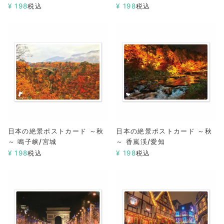
¥
198
税込
¥
198
税込
日本の絶景ポストカード ～秋
日本の絶景ポストカード ～秋
～ 鳴子峡/宮城
～ 香嵐渓/愛知
¥
198
税込
¥
198
税込