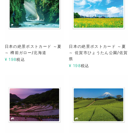
日本の絶景ポストカード ～夏
日本の絶景ポストカード ～夏
～ 樽前ガロー/北海道
～ 佐賀市ひょうたん公園/佐賀
県
¥
198
税込
¥
198
税込