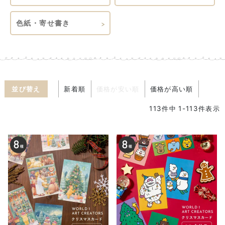
色紙・寄せ書き
並び替え
新着順
価格が安い順
価格が高い順
113
件中
1
-
113
件表示