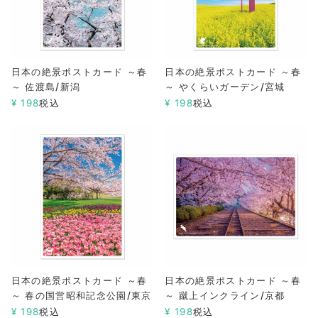
日本の絶景ポストカード ～春
日本の絶景ポストカード ～春
～ 佐渡島/新潟
～ やくらいガーデン/宮城
¥
198
税込
¥
198
税込
日本の絶景ポストカード ～春
日本の絶景ポストカード ～春
～ 春の国営昭和記念公園/東京
～ 蹴上インクライン/京都
¥
198
税込
¥
198
税込