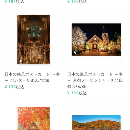
¥
198
税込
¥
198
税込
日本の絶景ポストカード ～冬
日本の絶景ポストカード ～冬
～ パレスへいあん/宮城
～ 京都ノーザンチャーチ北山
教会/京都
¥
198
税込
¥
198
税込