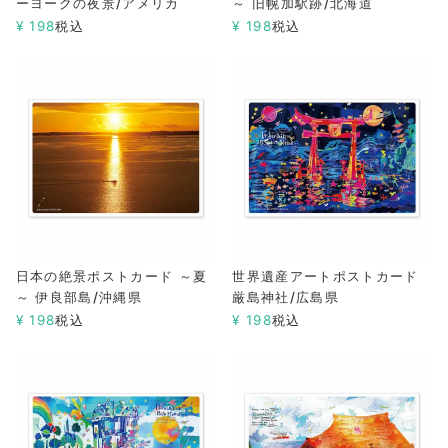
ーヨークの夜景/アメリカ
～ 旧幌加駅跡/北海道
¥
198
税込
¥
198
税込
日本の絶景ポストカード ～夏
世界遺産アートポストカード
～ 伊良部島/沖縄県
厳島神社/広島県
¥
198
税込
¥
198
税込