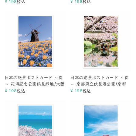
¥
198
税込
¥
198
税込
日本の絶景ポストカード ～春
日本の絶景ポストカード ～春
～ 花博記念公園鶴見緑地/大阪
～ 京都府立伏見港公園/京都
¥
198
税込
¥
198
税込