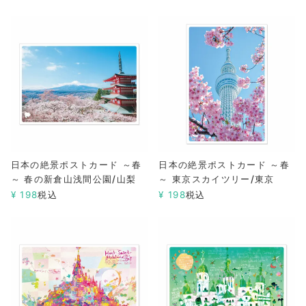
日本の絶景ポストカード ～春
日本の絶景ポストカード ～春
～ 春の新倉山浅間公園/山梨
～ 東京スカイツリー/東京
¥
198
税込
¥
198
税込