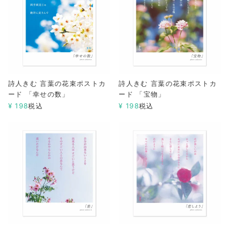
詩人きむ 言葉の花束ポストカ
詩人きむ 言葉の花束ポストカ
ード 「幸せの数」
ード 「宝物」
¥
198
税込
¥
198
税込