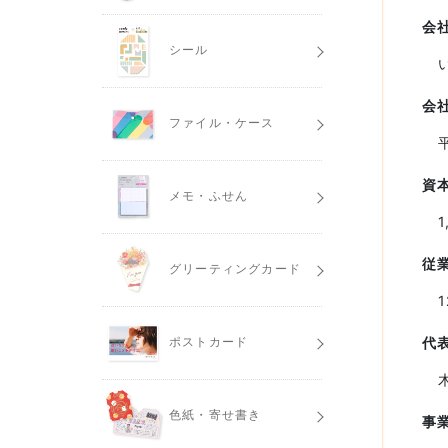
会
シール
会
ファイル・ケース
資
メモ・ふせん
従
グリーティングカード
代
ポストカード
色紙・寄せ書き
事