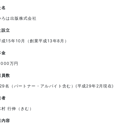
社名
いろは出版株式会社
社設立
平成15年10月（創業平成13年8月）
本金
1,000万円
業員数
129名（パートナー・アルバイト含む）(平成29年2月現在)
表者
木村 行伸（きむ）
業内容