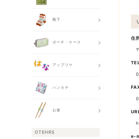
靴下
住
ポーチ・ケース
TE
アップリケ
FA
ハンカチ
0
お箸
UR
h
OTEHRS
e-