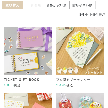
並び替え
新着順
価格が安い順
価格が高い順
8
件中
1
-
8
件表示
TICKET GIFT BOOK
花を贈るブーケレター
¥
880
税込
¥
495
税込