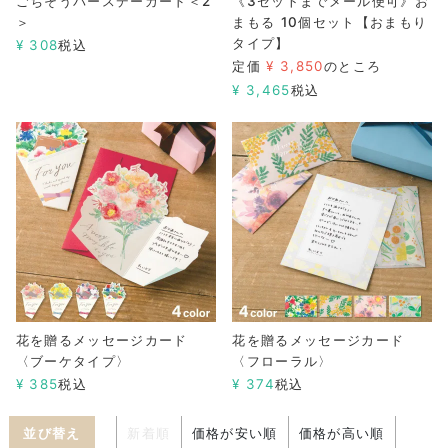
ごちそうバースデーカード＜2
《3セットまでメール便可》お
＞
まもる 10個セット【おまもり
タイプ】
¥
308
税込
定価
¥
3,850
のところ
¥
3,465
税込
花を贈るメッセージカード
花を贈るメッセージカード
〈ブーケタイプ〉
〈フローラル〉
¥
385
税込
¥
374
税込
並び替え
新着順
価格が安い順
価格が高い順