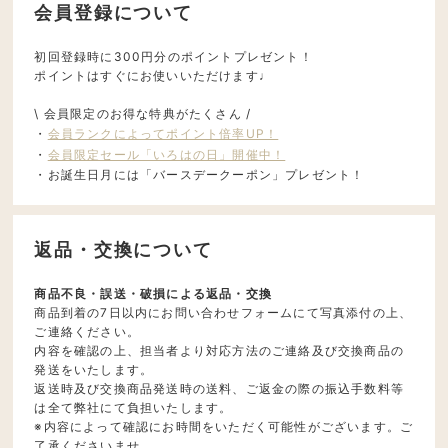
会員登録について
初回登録時に300円分のポイントプレゼント！
ポイントはすぐにお使いいただけます♩
\ 会員限定のお得な特典がたくさん /
・
会員ランクによってポイント倍率UP！
・
会員限定セール「いろはの日」開催中！
・お誕生日月には「バースデークーポン」プレゼント！
返品・交換について
商品不良・誤送・破損による返品・交換
商品到着の7日以内にお問い合わせフォームにて写真添付の上、
ご連絡ください。
内容を確認の上、担当者より対応方法のご連絡及び交換商品の
発送をいたします。
返送時及び交換商品発送時の送料、ご返金の際の振込手数料等
は全て弊社にて負担いたします。
※内容によって確認にお時間をいただく可能性がございます。ご
了承くださいませ。