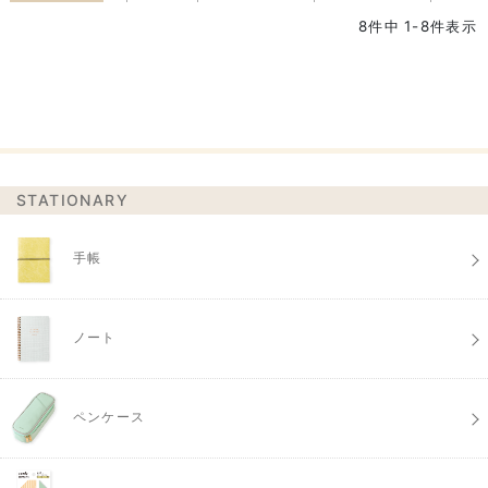
8
件中
1
-
8
件表示
STATIONARY
手帳
ノート
ペンケース