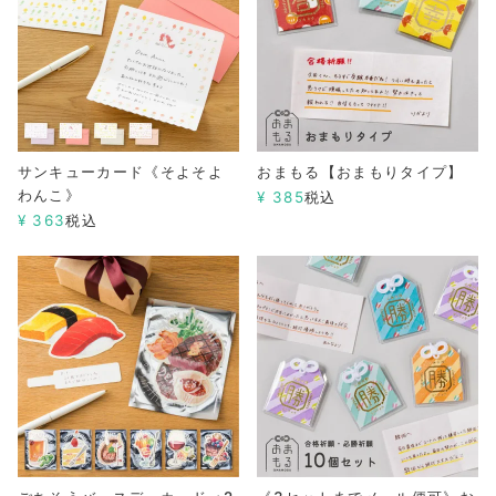
サンキューカード《そよそよ
おまもる【おまもりタイプ】
わんこ》
¥
385
税込
¥
363
税込