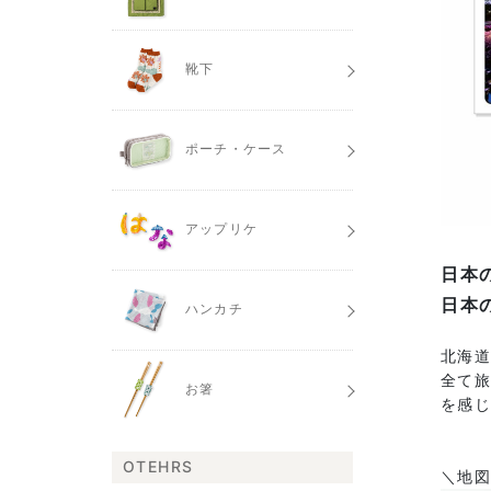
靴下
ポーチ・ケース
アップリケ
日本
日本
ハンカチ
北海
全て旅
お箸
を感
OTEHRS
＼地