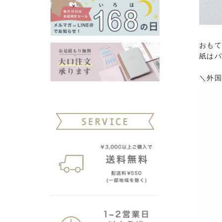
おも
紙は
＼外