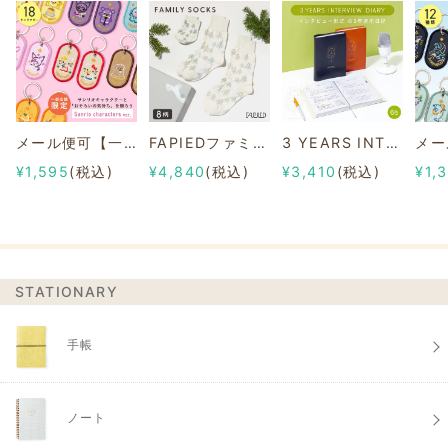
メール便可【一部店舗限定】2/8b PAIR KEY RING Sanrio characters ver.
FAPIEDファミリーソックスセット 総柄
3 YEARS INTERVIEW DIARY
¥1,595
(税込)
¥4,840
(税込)
¥3,410
(税込)
¥1,
STATIONARY
手帳
ノート