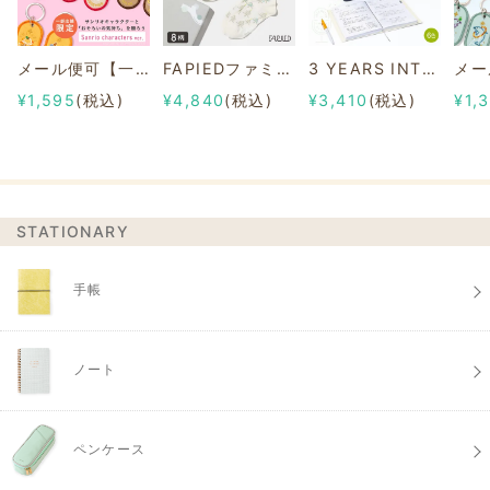
メール便可【一部店舗限定】2/8b PAIR KEY RING Sanrio characters ver.
FAPIEDファミリーソックスセット 総柄
3 YEARS INTERVIEW DIARY
¥1,595
(税込)
¥4,840
(税込)
¥3,410
(税込)
¥1,
STATIONARY
手帳
ノート
ペンケース