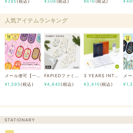
¥385
(税込)
¥308
(税込)
¥616
(税込)
¥49
人気アイテムランキング
メール便可【一部店舗限定】2/8b PAIR KEY RING Sanrio characters ver.
FAPIEDファミリーソックスセット 総柄
3 YEARS INTERVIEW DIARY
¥1,595
(税込)
¥4,840
(税込)
¥3,410
(税込)
¥1,
STATIONARY