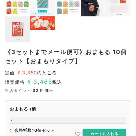
《3セットまでメール便可》おまもる 10個
セット【おまもりタイプ】
定価
¥
3,850
のところ
¥
3,465
販売価格
税込
当店ポイント
32
P 進呈
おまもる
柄
-
1_合格祈願10個セット
カートに入れる