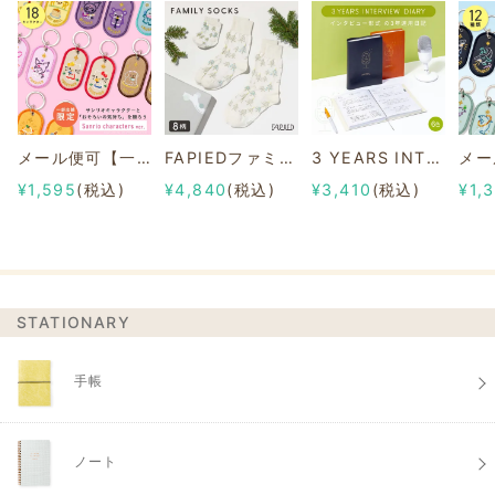
メール便可【一部店舗限定】2/8b PAIR KEY RING Sanrio characters ver.
FAPIEDファミリーソックスセット 総柄
3 YEARS INTERVIEW DIARY
¥1,595
(税込)
¥4,840
(税込)
¥3,410
(税込)
¥1,
STATIONARY
手帳
ノート