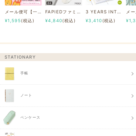
メール便可【一部店舗限定】2/8b PAIR KEY RING Sanrio characters ver.
FAPIEDファミリーソックスセット 総柄
3 YEARS INTERVIEW DIARY
¥1,595
(税込)
¥4,840
(税込)
¥3,410
(税込)
¥1,
STATIONARY
手帳
ノート
ペンケース