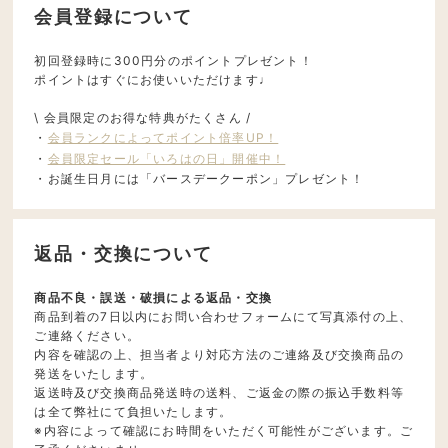
会員登録について
初回登録時に300円分のポイントプレゼント！
ポイントはすぐにお使いいただけます♩
\ 会員限定のお得な特典がたくさん /
・
会員ランクによってポイント倍率UP！
・
会員限定セール「いろはの日」開催中！
・お誕生日月には「バースデークーポン」プレゼント！
返品・交換について
商品不良・誤送・破損による返品・交換
商品到着の7日以内にお問い合わせフォームにて写真添付の上、
ご連絡ください。
内容を確認の上、担当者より対応方法のご連絡及び交換商品の
発送をいたします。
返送時及び交換商品発送時の送料、ご返金の際の振込手数料等
は全て弊社にて負担いたします。
※内容によって確認にお時間をいただく可能性がございます。ご