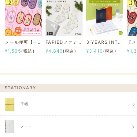
メール便可【一部店舗限定】2/8b PAIR KEY RING Sanrio characters ver.
FAPIEDファミリーソックスセット 総柄
3 YEARS INTERVIEW DIARY
¥1,595
(税込)
¥4,840
(税込)
¥3,410
(税込)
¥1,
STATIONARY
手帳
ノート