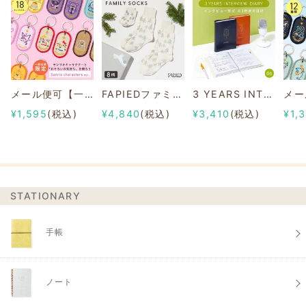
メール便可【一部店舗限定】2/8b PAIR KEY RING Sanrio characters ver.
FAPIEDファミリーソックスセット 総柄
3 YEARS INTERVIEW DIARY
¥1,595
(税込)
¥4,840
(税込)
¥3,410
(税込)
¥1,
STATIONARY
手帳
ノート