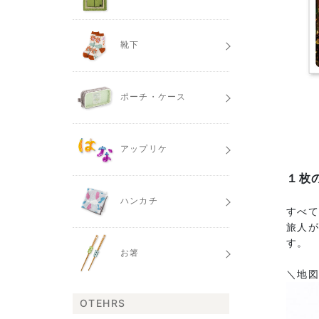
靴下
ポーチ・ケース
アップリケ
１枚
ハンカチ
すべ
旅人
す。
お箸
＼地
OTEHRS