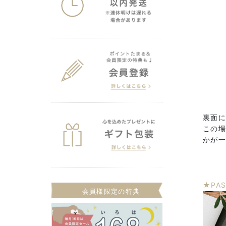
裏面
この
かが一
★PA
会員様限定の特典