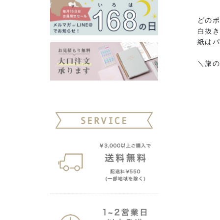
どの
白抜
紙は
＼旅