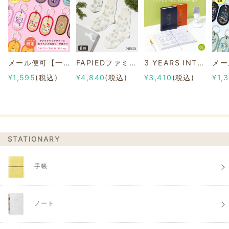
メール便可【一部店舗限定】2/8b PAIR KEY RING Sanrio characters ver.
FAPIEDファミリーソックスセット 総柄
3 YEARS INTERVIEW DIARY
¥1,595
(税込)
¥4,840
(税込)
¥3,410
(税込)
¥1,
STATIONARY
手帳
ノート