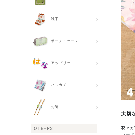
靴下
ポーチ・ケース
アップリケ
ハンカチ
お箸
大切
花々
OTEHRS
カー