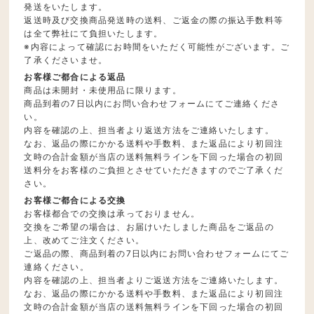
発送をいたします。
返送時及び交換商品発送時の送料、ご返金の際の振込手数料等
は全て弊社にて負担いたします。
※内容によって確認にお時間をいただく可能性がございます。ご
了承くださいませ。
お客様ご都合による返品
商品は未開封・未使用品に限ります。
商品到着の7日以内にお問い合わせフォームにてご連絡くださ
い。
内容を確認の上、担当者より返送方法をご連絡いたします。
なお、返品の際にかかる送料や手数料、また返品により初回注
文時の合計金額が当店の送料無料ラインを下回った場合の初回
送料分をお客様のご負担とさせていただきますのでご了承くだ
さい。
お客様ご都合による交換
お客様都合での交換は承っておりません。
交換をご希望の場合は、お届けいたしました商品をご返品の
上、改めてご注文ください。
ご返品の際、商品到着の7日以内にお問い合わせフォームにてご
連絡ください。
内容を確認の上、担当者よりご返送方法をご連絡いたします。
なお、返品の際にかかる送料や手数料、また返品により初回注
文時の合計金額が当店の送料無料ラインを下回った場合の初回