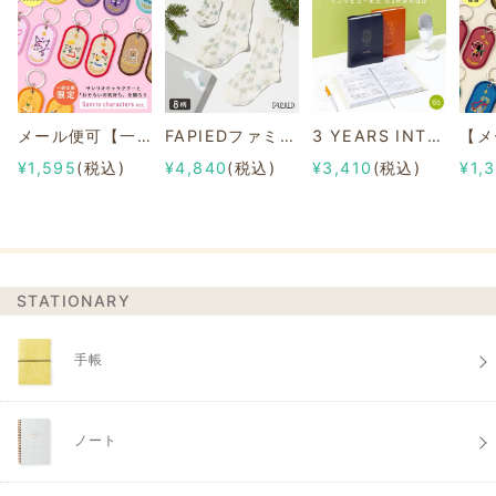
メール便可【一部店舗限定】2/8b PAIR KEY RING Sanrio characters ver.
FAPIEDファミリーソックスセット 総柄
3 YEARS INTERVIEW DIARY
¥1,595
(税込)
¥4,840
(税込)
¥3,410
(税込)
¥1,
STATIONARY
手帳
ノート