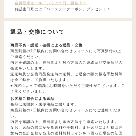
・
会員限定セール「いろはの日」開催中！
・お誕生日月には「バースデークーポン」プレゼント！
返品・交換について
商品不良・誤送・破損による返品・交換
商品到着の7日以内にお問い合わせフォームにて写真添付の上、
ご連絡ください。
内容を確認の上、担当者より対応方法のご連絡及び交換商品の
発送をいたします。
返送時及び交換商品発送時の送料、ご返金の際の振込手数料等
は全て弊社にて負担いたします。
※内容によって確認にお時間をいただく可能性がございます。ご
了承くださいませ。
お客様ご都合による返品
商品は未開封・未使用品に限ります。
商品到着の7日以内にお問い合わせフォームにてご連絡くださ
い。
内容を確認の上、担当者より返送方法をご連絡いたします。
なお、返品の際にかかる送料や手数料、また返品により初回注
文時の合計金額が当店の送料無料ラインを下回った場合の初回