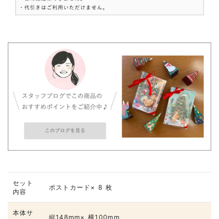
セット
ポストカード× 8 枚
内容
本体サ
縦148mm× 横100mm