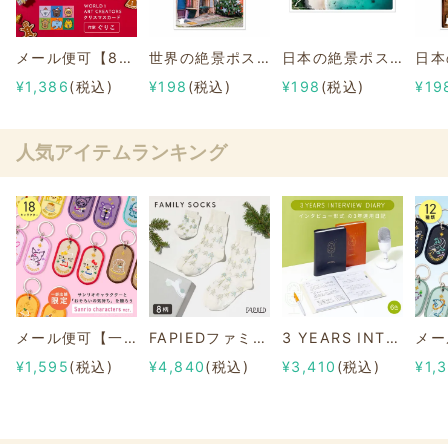
メール便可【8枚セット】クリスマスカード 作家「ぐりこ」 《WORLD1 ART CREATORS》
世界の絶景ポストカード~世界のクリスマス~ アルザス村のクリスマス/フランス
日本の絶景ポストカード ～夏～ 宮古島ビーチ/沖縄
¥1,386
(税込)
¥198
(税込)
¥198
(税込)
¥19
人気アイテムランキング
メール便可【一部店舗限定】2/8b PAIR KEY RING Sanrio characters ver.
FAPIEDファミリーソックスセット 総柄
3 YEARS INTERVIEW DIARY
¥1,595
(税込)
¥4,840
(税込)
¥3,410
(税込)
¥1,