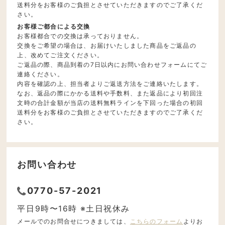
送料分をお客様のご負担とさせていただきますのでご了承くだ
さい。
お客様ご都合による交換
お客様都合での交換は承っておりません。
交換をご希望の場合は、お届けいたしました商品をご返品の
上、改めてご注文ください。
ご返品の際、商品到着の7日以内にお問い合わせフォームにてご
連絡ください。
内容を確認の上、担当者よりご返送方法をご連絡いたします。
なお、返品の際にかかる送料や手数料、また返品により初回注
文時の合計金額が当店の送料無料ラインを下回った場合の初回
送料分をお客様のご負担とさせていただきますのでご了承くだ
さい。
お問い合わせ
0770-57-2021
平日9時〜16時 ※土日祝休み
メールでのお問合せにつきましては、
こちらのフォーム
よりお