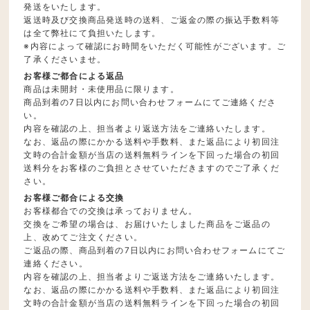
発送をいたします。
返送時及び交換商品発送時の送料、ご返金の際の振込手数料等
は全て弊社にて負担いたします。
※内容によって確認にお時間をいただく可能性がございます。ご
了承くださいませ。
お客様ご都合による返品
商品は未開封・未使用品に限ります。
商品到着の7日以内にお問い合わせフォームにてご連絡くださ
い。
内容を確認の上、担当者より返送方法をご連絡いたします。
なお、返品の際にかかる送料や手数料、また返品により初回注
文時の合計金額が当店の送料無料ラインを下回った場合の初回
送料分をお客様のご負担とさせていただきますのでご了承くだ
さい。
お客様ご都合による交換
お客様都合での交換は承っておりません。
交換をご希望の場合は、お届けいたしました商品をご返品の
上、改めてご注文ください。
ご返品の際、商品到着の7日以内にお問い合わせフォームにてご
連絡ください。
内容を確認の上、担当者よりご返送方法をご連絡いたします。
なお、返品の際にかかる送料や手数料、また返品により初回注
文時の合計金額が当店の送料無料ラインを下回った場合の初回