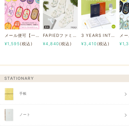
メール便可【一部店舗限定】2/8b PAIR KEY RING Sanrio characters ver.
FAPIEDファミリーソックスセット 総柄
3 YEARS INTERVIEW DIARY
¥1,595
(税込)
¥4,840
(税込)
¥3,410
(税込)
¥1,
STATIONARY
手帳
ノート