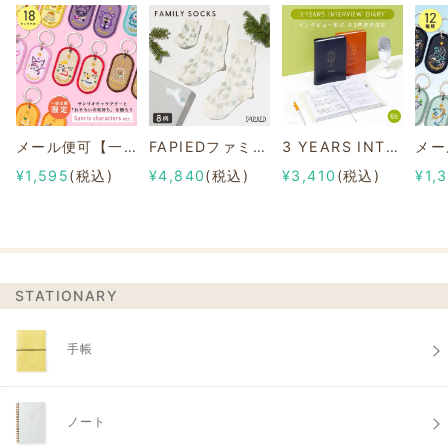
メール便可【一部店舗限定】2/8b PAIR KEY RING Sanrio characters ver.
FAPIEDファミリーソックスセット 総柄
3 YEARS INTERVIEW DIARY
¥1,595
(税込)
¥4,840
(税込)
¥3,410
(税込)
¥1,
STATIONARY
手帳
ノート