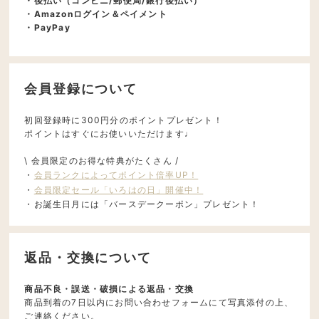
・後払い（コンビニ/郵便局/銀行後払い）
・Amazonログイン＆ペイメント
・PayPay
会員登録について
初回登録時に300円分のポイントプレゼント！
ポイントはすぐにお使いいただけます♩
\ 会員限定のお得な特典がたくさん /
・
会員ランクによってポイント倍率UP！
・
会員限定セール「いろはの日」開催中！
・お誕生日月には「バースデークーポン」プレゼント！
返品・交換について
商品不良・誤送・破損による返品・交換
商品到着の7日以内にお問い合わせフォームにて写真添付の上、
ご連絡ください。