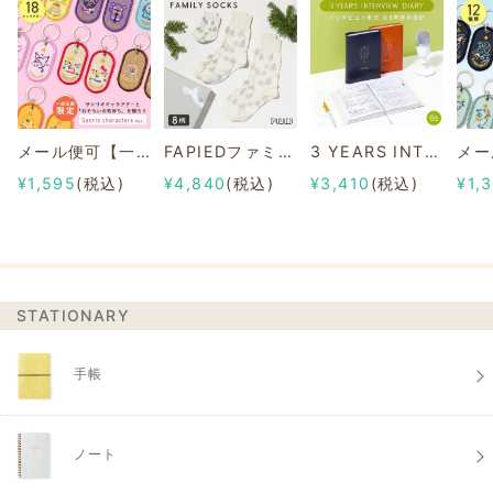
メール便可【一部店舗限定】2/8b PAIR KEY RING Sanrio characters ver.
FAPIEDファミリーソックスセット 総柄
3 YEARS INTERVIEW DIARY
¥1,595
(税込)
¥4,840
(税込)
¥3,410
(税込)
¥1,
STATIONARY
手帳
ノート