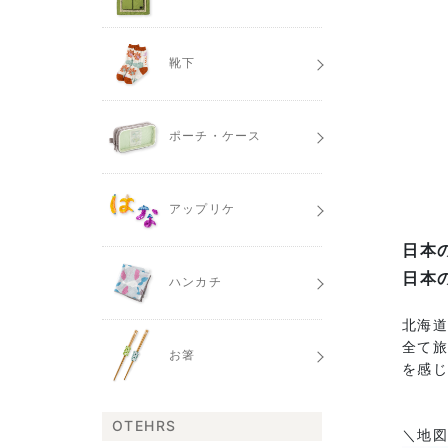
靴下
ポーチ・ケース
アップリケ
日本
日本
ハンカチ
北海
全て旅
お箸
を感
OTEHRS
＼地