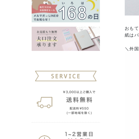
おも
紙は
＼外