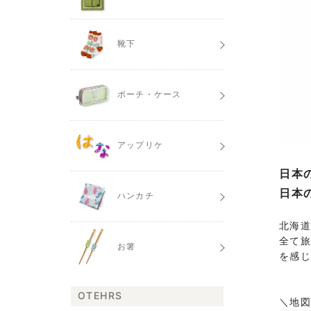
靴下
ポーチ・ケース
アップリケ
日本
日本
ハンカチ
北海
全て旅
お箸
を感
OTEHRS
＼地