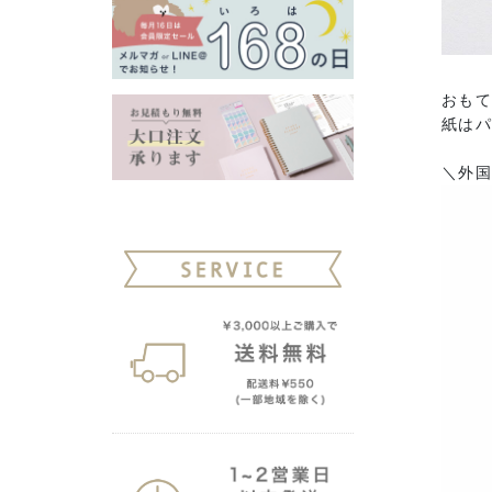
おも
紙は
＼外