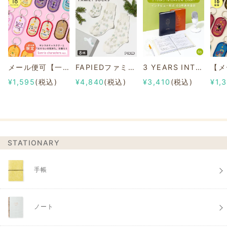
メール便可【一部店舗限定】2/8b PAIR KEY RING Sanrio characters ver.
FAPIEDファミリーソックスセット 総柄
3 YEARS INTERVIEW DIARY
¥1,595
(税込)
¥4,840
(税込)
¥3,410
(税込)
¥1,
STATIONARY
手帳
ノート