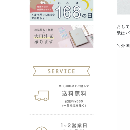
おも
紙は
＼外