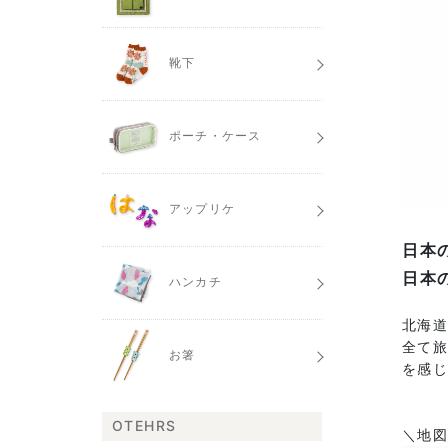
靴下
ポーチ・ケース
アップリケ
日本
日本
ハンカチ
北海
全て旅
お箸
を感
OTEHRS
＼地