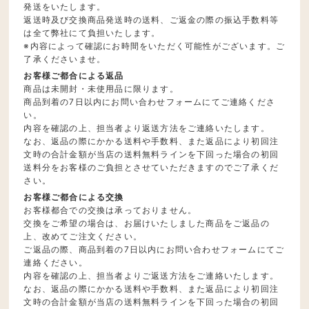
発送をいたします。
返送時及び交換商品発送時の送料、ご返金の際の振込手数料等
は全て弊社にて負担いたします。
※内容によって確認にお時間をいただく可能性がございます。ご
了承くださいませ。
お客様ご都合による返品
商品は未開封・未使用品に限ります。
商品到着の7日以内にお問い合わせフォームにてご連絡くださ
い。
内容を確認の上、担当者より返送方法をご連絡いたします。
なお、返品の際にかかる送料や手数料、また返品により初回注
文時の合計金額が当店の送料無料ラインを下回った場合の初回
送料分をお客様のご負担とさせていただきますのでご了承くだ
さい。
お客様ご都合による交換
お客様都合での交換は承っておりません。
交換をご希望の場合は、お届けいたしました商品をご返品の
上、改めてご注文ください。
ご返品の際、商品到着の7日以内にお問い合わせフォームにてご
連絡ください。
内容を確認の上、担当者よりご返送方法をご連絡いたします。
なお、返品の際にかかる送料や手数料、また返品により初回注
文時の合計金額が当店の送料無料ラインを下回った場合の初回