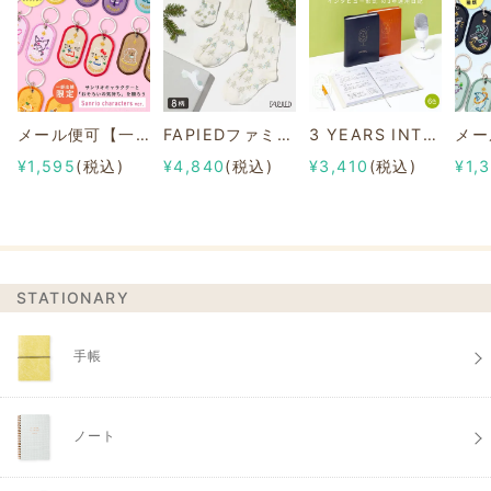
メール便可【一部店舗限定】2/8b PAIR KEY RING Sanrio characters ver.
FAPIEDファミリーソックスセット 総柄
3 YEARS INTERVIEW DIARY
¥1,595
(税込)
¥4,840
(税込)
¥3,410
(税込)
¥1,
STATIONARY
手帳
ノート