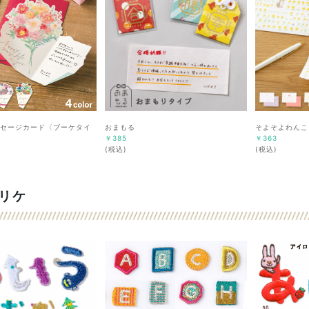
セージカード〈ブーケタイ
おまもる
そよそよわんこ
￥385
￥363
(税込)
(税込)
リケ