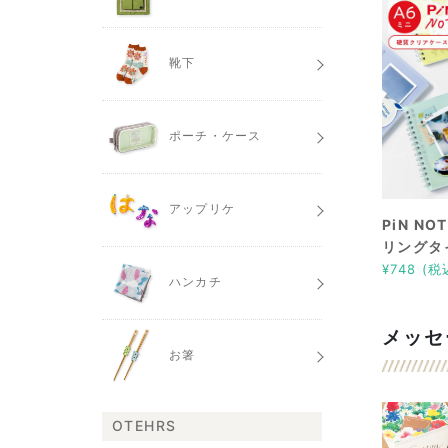
靴下
ポーチ・ケース
アップリケ
PiN N
リングタ
¥748 (税
ハンカチ
メッセ
お箸
OTEHRS