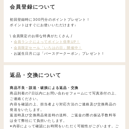
会員登録について
初回登録時に300円分のポイントプレゼント！
ポイントはすぐにお使いいただけます♩
\ 会員限定のお得な特典がたくさん /
・
会員ランクによってポイント倍率UP！
・
会員限定セール「いろはの日」開催中！
・お誕生日月には「バースデークーポン」プレゼント！
返品・交換について
商品不良・誤送・破損による返品・交換
商品到着の7日以内にお問い合わせフォームにて写真添付の上、
ご連絡ください。
内容を確認の上、担当者より対応方法のご連絡及び交換商品の
発送をいたします。
返送時及び交換商品発送時の送料、ご返金の際の振込手数料等
は全て弊社にて負担いたします。
※内容によって確認にお時間をいただく可能性がございます。ご