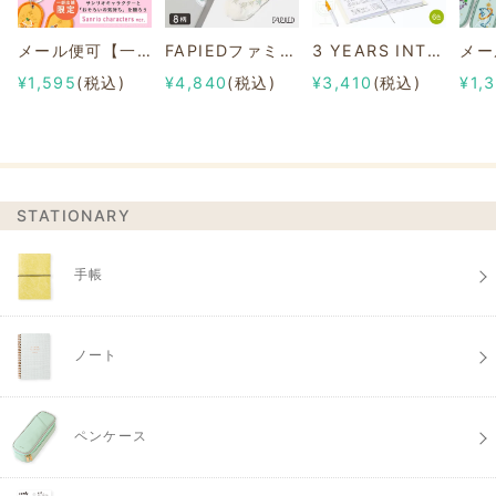
メール便可【一部店舗限定】2/8b PAIR KEY RING Sanrio characters ver.
FAPIEDファミリーソックスセット 総柄
3 YEARS INTERVIEW DIARY
¥1,595
(税込)
¥4,840
(税込)
¥3,410
(税込)
¥1,
STATIONARY
手帳
ノート
ペンケース