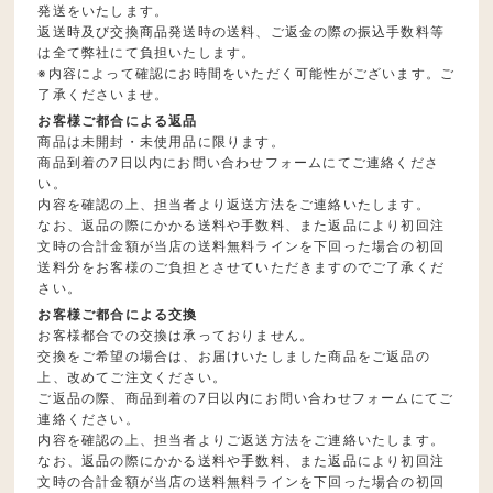
発送をいたします。
返送時及び交換商品発送時の送料、ご返金の際の振込手数料等
は全て弊社にて負担いたします。
※内容によって確認にお時間をいただく可能性がございます。ご
了承くださいませ。
お客様ご都合による返品
商品は未開封・未使用品に限ります。
商品到着の7日以内にお問い合わせフォームにてご連絡くださ
い。
内容を確認の上、担当者より返送方法をご連絡いたします。
なお、返品の際にかかる送料や手数料、また返品により初回注
文時の合計金額が当店の送料無料ラインを下回った場合の初回
送料分をお客様のご負担とさせていただきますのでご了承くだ
さい。
お客様ご都合による交換
お客様都合での交換は承っておりません。
交換をご希望の場合は、お届けいたしました商品をご返品の
上、改めてご注文ください。
ご返品の際、商品到着の7日以内にお問い合わせフォームにてご
連絡ください。
内容を確認の上、担当者よりご返送方法をご連絡いたします。
なお、返品の際にかかる送料や手数料、また返品により初回注
文時の合計金額が当店の送料無料ラインを下回った場合の初回