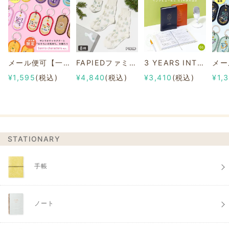
メール便可【一部店舗限定】2/8b PAIR KEY RING Sanrio characters ver.
FAPIEDファミリーソックスセット 総柄
3 YEARS INTERVIEW DIARY
¥1,595
(税込)
¥4,840
(税込)
¥3,410
(税込)
¥1,
STATIONARY
手帳
ノート