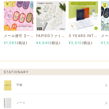
メール便可【一部店舗限定】2/8b PAIR KEY RING Sanrio characters ver.
FAPIEDファミリーソックスセット 総柄
3 YEARS INTERVIEW DIARY
¥1,595
(税込)
¥4,840
(税込)
¥3,410
(税込)
¥1,
STATIONARY
手帳
ノート