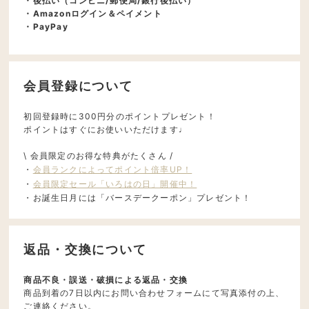
・後払い（コンビニ/郵便局/銀行後払い）
・Amazonログイン＆ペイメント
・PayPay
会員登録について
初回登録時に300円分のポイントプレゼント！
ポイントはすぐにお使いいただけます♩
\ 会員限定のお得な特典がたくさん /
・
会員ランクによってポイント倍率UP！
・
会員限定セール「いろはの日」開催中！
・お誕生日月には「バースデークーポン」プレゼント！
返品・交換について
商品不良・誤送・破損による返品・交換
商品到着の7日以内にお問い合わせフォームにて写真添付の上、
ご連絡ください。