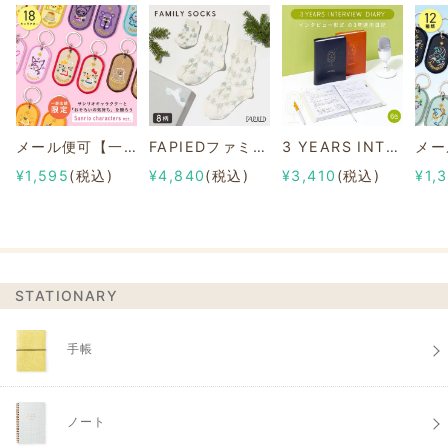
メール便可【一部店舗限定】2/8b PAIR KEY RING Sanrio characters ver.
FAPIEDファミリーソックスセット 総柄
3 YEARS INTERVIEW DIARY
¥1,595
(税込)
¥4,840
(税込)
¥3,410
(税込)
¥1,
STATIONARY
手帳
ノート