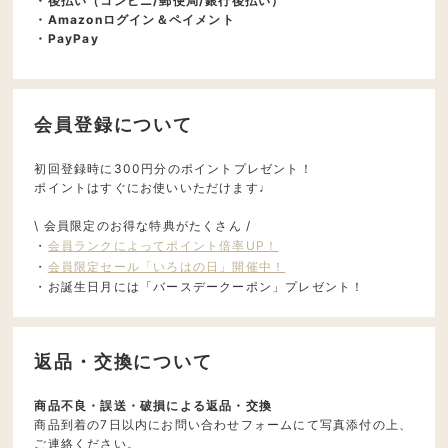
・後払い（コンビニ/郵便局/銀行後払い）
・Amazonログイン＆ペイメント
・PayPay
会員登録について
初回登録時に300円分のポイントプレゼント！
ポイントはすぐにお使いいただけます♩
\ 会員限定のお得な特典がたくさん /
・
会員ランクによってポイント倍率UP！
・
会員限定セール「いろはの日」開催中！
・お誕生日月には「バースデークーポン」プレゼント！
返品・交換について
商品不良・誤送・破損による返品・交換
商品到着の7日以内にお問い合わせフォームにて写真添付の上、
ご連絡ください。