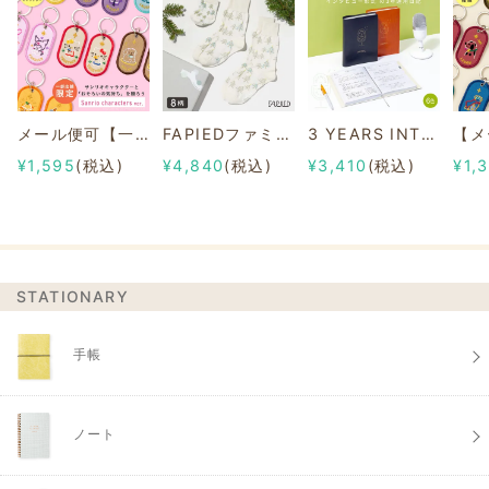
メール便可【一部店舗限定】2/8b PAIR KEY RING Sanrio characters ver.
FAPIEDファミリーソックスセット 総柄
3 YEARS INTERVIEW DIARY
¥1,595
(税込)
¥4,840
(税込)
¥3,410
(税込)
¥1,
STATIONARY
手帳
ノート