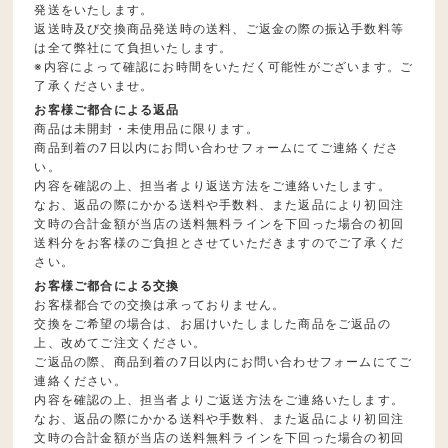
発送をいたします。
返送時及び交換商品発送時の送料、ご返金の際の振込手数料等
は全て弊社にて負担いたします。
※内容によって確認にお時間をいただく可能性がございます。ご
了承くださいませ。
お客様ご都合による返品
商品は未開封・未使用品に限ります。
商品到着の7日以内にお問い合わせフォームにてご連絡くださ
い。
内容を確認の上、担当者より返送方法をご連絡いたします。
なお、返品の際にかかる送料や手数料、また返品により初回注
文時の合計金額が当店の送料無料ラインを下回った場合の初回
送料分をお客様のご負担とさせていただきますのでご了承くだ
さい。
お客様ご都合による交換
お客様都合での交換は承っておりません。
交換をご希望の場合は、お届けいたしました商品をご返品の
上、改めてご注文ください。
ご返品の際、商品到着の7日以内にお問い合わせフォームにてご
連絡ください。
内容を確認の上、担当者よりご返送方法をご連絡いたします。
なお、返品の際にかかる送料や手数料、また返品により初回注
文時の合計金額が当店の送料無料ラインを下回った場合の初回