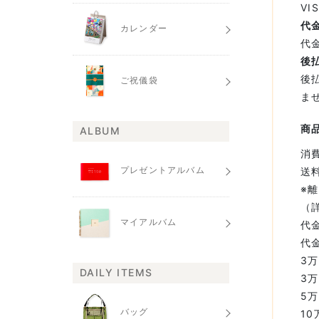
VI
代
カレンダー
代
後
後
ご祝儀袋
ま
商
ALBUM
消
プレゼントアルバム
送
※
（
マイアルバム
代
代
3万
DAILY ITEMS
3万
5
バッグ
10