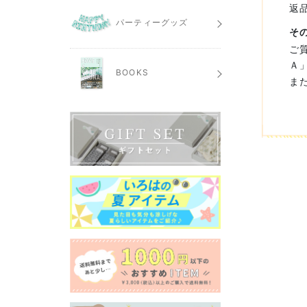
返
パーティーグッズ
そ
ご
Ａ
BOOKS
ま