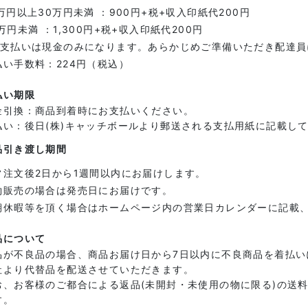
万円以上30万円未満 ：900円+税+収入印紙代200円
万円未満 ：1,300円+税+収入印紙代200円
お支払いは現金のみになります。あらかじめご準備いただき配達員
払い手数料：224円（税込）
払い期限
金引換：商品到着時にお支払いください。
払い：後日(株)キャッチボールより郵送される支払用紙に記載し
品引き渡し期間
常注文後2日から1週間以内にお届けします。
約販売の場合は発売日にお届けです。
期休暇等を頂く場合はホームページ内の営業日カレンダーに記載
品について
品が不良品の場合、商品お届け日から7日以内に不良商品を着払い
社より代替品を配送させていただきます。
お、お客様のご都合による返品(未開封・未使用の物に限る)の送
す。