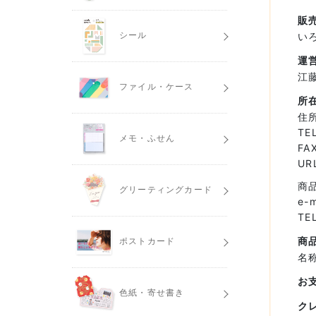
販
シール
い
運
江
ファイル・ケース
所
住
TE
メモ・ふせん
FA
URL
商
グリーティングカード
e-
TE
商
ポストカード
名
お
色紙・寄せ書き
ク