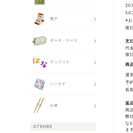
20
50
靴下
※
後
ポーチ・ケース
支
代
後
アップリケ
商
通
予
ハンカチ
長
返
お箸
商
弊
な
OTEHRS
ま