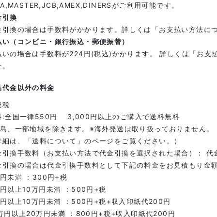
SA,MASTER,JCB,AMEX,DINERSがご利用可能です。
金引換
金引換の場合は手数料がかかります。詳しくは「お支払い方法に
払い（コンビニ・銀行振込・郵便振替）
払いの場合は手数料が224円(税込)かかります。 詳しくは「お
せ。
品代金以外の料金
費税
料:全国一律550円 3,000円以上のご購入で送料無料
離島、一部地域を除きます。※海外発送は取り扱っておりません。
詳細は、「送料について」のページをご覧ください。）
金引換手数料（お支払い方法で代金引換を選択された場合）： 代
金引換の場合は代金引換手数料として下記の料金をお見積もり金
円未満 ：300円+税
円以上10万円未満 ：500円+税
万円以上10万円未満 ：500円+税+収入印紙代200円
万円以上20万円未満 ：800円+税+収入印紙代200円