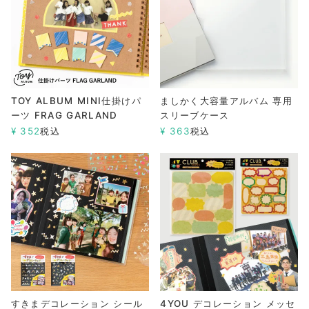
TOY ALBUM MINI仕掛けパ
ましかく大容量アルバム 専用
ーツ FRAG GARLAND
スリーブケース
¥
352
税込
¥
363
税込
すきまデコレーション シール
4YOU デコレーション メッセ