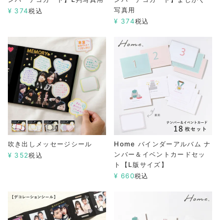
写真用
¥
374
税込
¥
374
税込
吹き出しメッセージシール
Home バインダーアルバム ナ
ンバー＆イベントカードセッ
¥
352
税込
ト【L版サイズ】
¥
660
税込