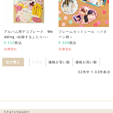
アルバム用デコフレーク We
フレームカットシール ＜パタ
dding -結婚するふたりへ-
ーン柄＞
¥
352
税込
¥
396
税込
在庫切れ
在庫切れ
並び替え
新着順
価格が安い順
価格が高い順
32
件中
1
-
32
件表示
STATIONARY