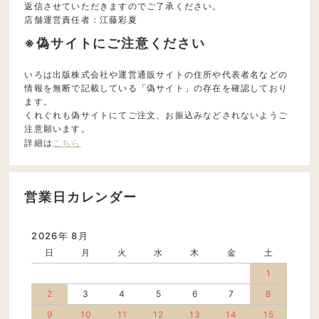
返信させていただきますのでご了承ください。
店舗運営責任者：江藤彩夏
※偽サイトにご注意ください
いろは出版株式会社や運営通販サイトの住所や代表者名などの
情報を無断で記載している「偽サイト」の存在を確認しており
ます。
くれぐれも偽サイトにてご注文、お振込みなどされないようご
注意願います。
詳細は
こちら
営業日カレンダー
2026年 8月
日
月
火
水
木
金
土
1
2
3
4
5
6
7
8
9
10
11
12
13
14
15