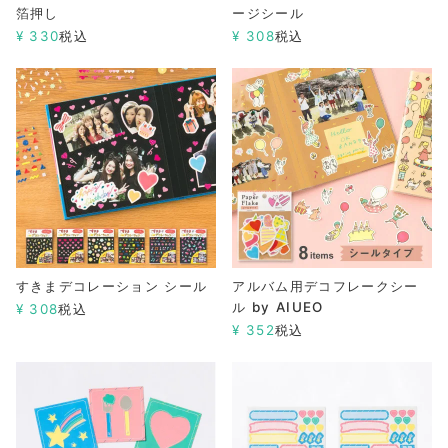
箔押し
ージシール
¥
330
税込
¥
308
税込
すきまデコレーション シール
アルバム用デコフレークシー
ル by AIUEO
¥
308
税込
¥
352
税込