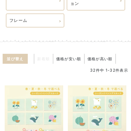
ョン
フレーム
並び替え
新着順
価格が安い順
価格が高い順
32
件中
1
-
32
件表示