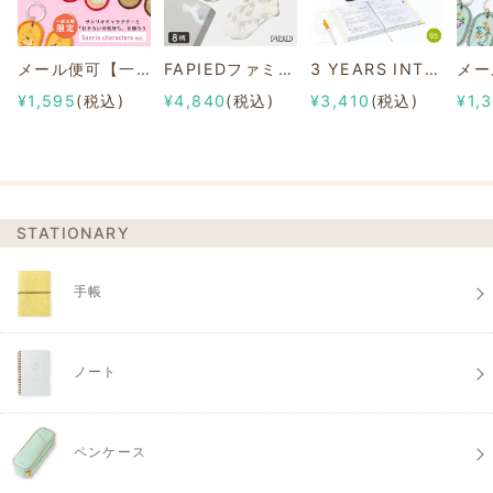
メール便可【一部店舗限定】2/8b PAIR KEY RING Sanrio characters ver.
FAPIEDファミリーソックスセット 総柄
3 YEARS INTERVIEW DIARY
¥1,595
(税込)
¥4,840
(税込)
¥3,410
(税込)
¥1,
STATIONARY
手帳
ノート
ペンケース