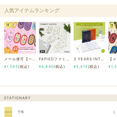
人気アイテムランキング
メール便可【一部店舗限定】2/8b PAIR KEY RING Sanrio characters ver.
FAPIEDファミリーソックスセット 総柄
3 YEARS INTERVIEW DIARY
¥1,595
(税込)
¥4,840
(税込)
¥3,410
(税込)
¥1,
STATIONARY
手帳