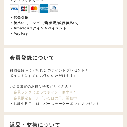
・クレジットカード
・代金引換
・後払い（コンビニ/郵便局/銀行後払い）
・Amazonログイン＆ペイメント
・PayPay
会員登録について
初回登録時に300円分のポイントプレゼント！
ポイントはすぐにお使いいただけます♩
\ 会員限定のお得な特典がたくさん /
・
会員ランクによってポイント倍率UP！
・
会員限定セール「いろはの日」開催中！
・お誕生日月には「バースデークーポン」プレゼント！
返品・交換について