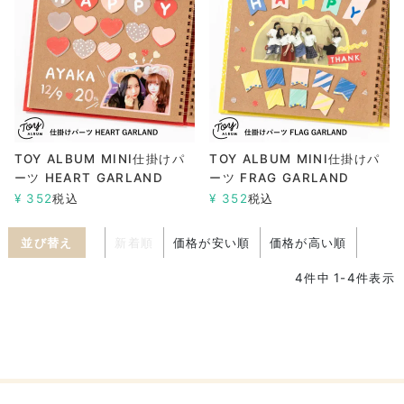
TOY ALBUM MINI仕掛けパ
TOY ALBUM MINI仕掛けパ
ーツ HEART GARLAND
ーツ FRAG GARLAND
¥
352
税込
¥
352
税込
並び替え
新着順
価格が安い順
価格が高い順
4
件中
1
-
4
件表示