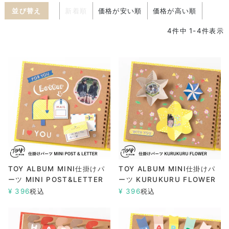
並び替え
新着順
価格が安い順
価格が高い順
4
件中
1
-
4
件表示
TOY ALBUM MINI仕掛けパ
TOY ALBUM MINI仕掛けパ
ーツ MINI POST&LETTER
ーツ KURUKURU FLOWER
¥
396
税込
¥
396
税込