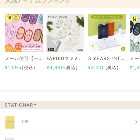
人気アイテムランキング
メール便可【一部店舗限定】2/8b PAIR KEY RING Sanrio characters ver.
FAPIEDファミリーソックスセット 総柄
3 YEARS INTERVIEW DIARY
¥1,595
(税込)
¥4,840
(税込)
¥3,410
(税込)
¥1,
STATIONARY
手帳