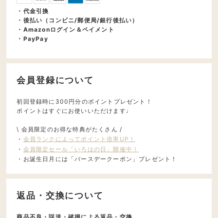
・代金引換
・後払い（コンビニ/郵便局/銀行後払い）
・Amazonログイン＆ペイメント
・PayPay
会員登録について
初回登録時に300円分のポイントプレゼント！
ポイントはすぐにお使いいただけます♩
\ 会員限定のお得な特典がたくさん /
・
会員ランクによってポイント倍率UP！
・
会員限定セール「いろはの日」開催中！
・お誕生日月には「バースデークーポン」プレゼント！
返品・交換について
商品不良・誤送・破損による返品・交換