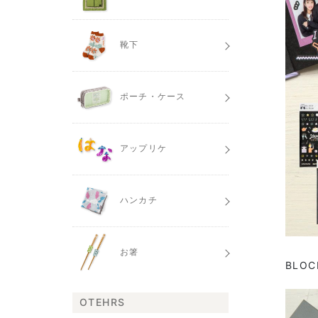
靴下
ポーチ・ケース
アップリケ
ハンカチ
お箸
BLO
OTEHRS