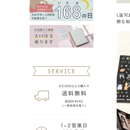
L版写
贈る