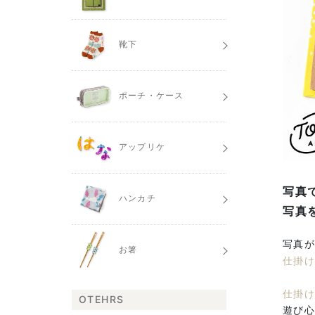
靴下
ポーチ・ケース
アップリケ
写真
ハンカチ
写真を
写真
お箸
仕掛
仕掛
OTEHRS
遊び心