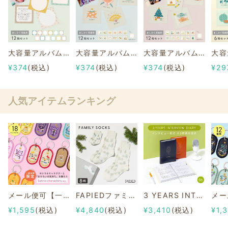
大容量アルバムシリーズ 【ログデコカード】ましかく写真用
大容量アルバムシリーズ 【1stイベントデコカード】ましかく写真用
大容量アルバムシリーズ 【イヤーイベントデコカード】ましかく写真用
¥374
(税込)
¥374
(税込)
¥374
(税込)
¥29
人気アイテムランキング
メール便可【一部店舗限定】2/8b PAIR KEY RING Sanrio characters ver.
FAPIEDファミリーソックスセット 総柄
3 YEARS INTERVIEW DIARY
¥1,595
(税込)
¥4,840
(税込)
¥3,410
(税込)
¥1,