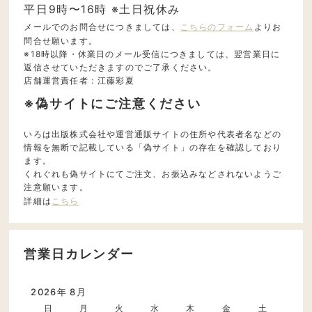
平日9時〜16時 ※土日祝休み
メールでのお問合せにつきましては、
こちらのフォーム
よりお
問合せ願います。
※18時以降・休業日のメール受信につきましては、翌営業日に
返信させていただきますのでご了承ください。
店舗運営責任者：江藤彩夏
※偽サイトにご注意ください
いろは出版株式会社や運営通販サイトの住所や代表者名などの
情報を無断で記載している「偽サイト」の存在を確認しており
ます。
くれぐれも偽サイトにてご注文、お振込みなどされないようご
注意願います。
詳細は
こちら
営業日カレンダー
2026年 8月
日
月
火
水
木
金
土