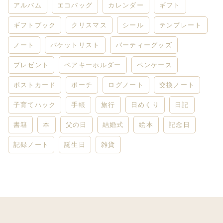
アルバム
エコバッグ
カレンダー
ギフト
ギフトブック
クリスマス
シール
テンプレート
ノート
バケットリスト
パーティーグッズ
プレゼント
ペアキーホルダー
ペンケース
ポストカード
ポーチ
ログノート
交換ノート
子育てハック
手帳
旅行
日めくり
日記
書籍
本
父の日
結婚式
絵本
記念日
記録ノート
誕生日
雑貨