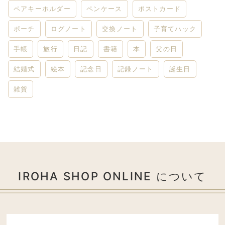
ペアキーホルダー
ペンケース
ポストカード
ポーチ
ログノート
交換ノート
子育てハック
手帳
旅行
日記
書籍
本
父の日
結婚式
絵本
記念日
記録ノート
誕生日
雑貨
IROHA SHOP ONLINE について