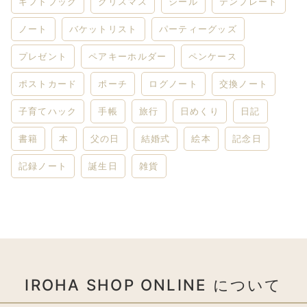
ギフトブック
クリスマス
シール
テンプレート
ノート
バケットリスト
パーティーグッズ
プレゼント
ペアキーホルダー
ペンケース
ポストカード
ポーチ
ログノート
交換ノート
子育てハック
手帳
旅行
日めくり
日記
書籍
本
父の日
結婚式
絵本
記念日
記録ノート
誕生日
雑貨
IROHA SHOP ONLINE について