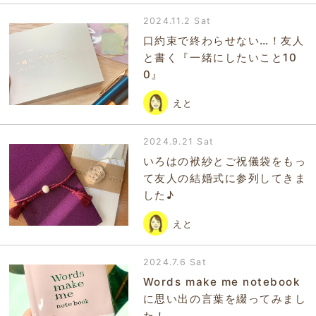
2024.11.2 Sat
口約束で終わらせない…！友人
と書く『一緒にしたいこと10
0』
えと
2024.9.21 Sat
いろはの袱紗とご祝儀袋をもっ
て友人の結婚式に参列してきま
した♪
えと
2024.7.6 Sat
Words make me notebook
に思い出の言葉を綴ってみまし
た！