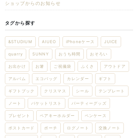
ショップからのお知らせ
タグから探す
&STUDIUM
AIUEO
iPhoneケース
JUICE
quarry
SUNNY
おうち時間
おそろい
お出かけ
お箸
ご祝儀袋
ふくさ
アウトドア
アルバム
エコバッグ
カレンダー
ギフト
ギフトブック
クリスマス
シール
テンプレート
ノート
バケットリスト
パーティーグッズ
プレゼント
ペアキーホルダー
ペンケース
ポストカード
ポーチ
ログノート
交換ノート