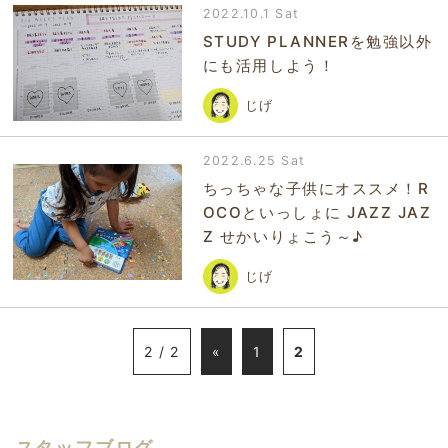
2022.10.1 Sat
STUDY PLANNERを勉強以外
にも活用しよう！
じげ
2022.6.25 Sat
ちっちゃな子供にオススメ！R
OCOといっしょに JAZZ JAZ
Z せかいりょこう～♪
じげ
2 / 2
«
1
2
スタッフブログ