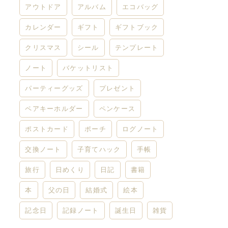
アウトドア
アルバム
エコバッグ
カレンダー
ギフト
ギフトブック
クリスマス
シール
テンプレート
ノート
バケットリスト
パーティーグッズ
プレゼント
ペアキーホルダー
ペンケース
ポストカード
ポーチ
ログノート
交換ノート
子育てハック
手帳
旅行
日めくり
日記
書籍
本
父の日
結婚式
絵本
記念日
記録ノート
誕生日
雑貨