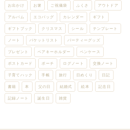
お出かけ
お箸
ご祝儀袋
ふくさ
アウトドア
アルバム
エコバッグ
カレンダー
ギフト
ギフトブック
クリスマス
シール
テンプレート
ノート
バケットリスト
パーティーグッズ
プレゼント
ペアキーホルダー
ペンケース
ポストカード
ポーチ
ログノート
交換ノート
子育てハック
手帳
旅行
日めくり
日記
書籍
本
父の日
結婚式
絵本
記念日
記録ノート
誕生日
雑貨