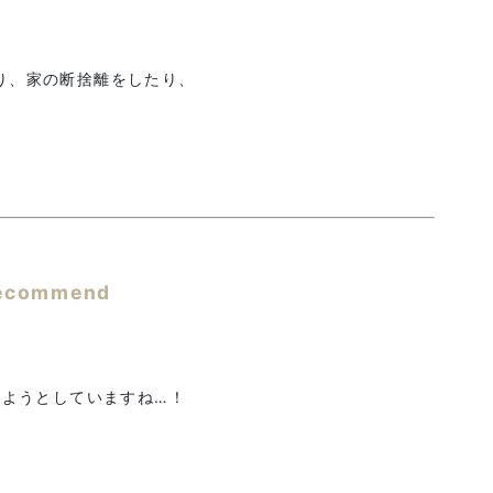
り、家の断捨離をしたり、
ecommend
ぎようとしていますね…！
！