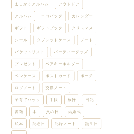
ましかくアルバム
アウトドア
アルバム
エコバッグ
カレンダー
ギフト
ギフトブック
クリスマス
シール
タブレットケース
ノート
バケットリスト
パーティーグッズ
プレゼント
ペアキーホルダー
ペンケース
ポストカード
ポーチ
ログノート
交換ノート
子育てハック
手帳
旅行
日記
書籍
本
父の日
結婚式
絵本
記念日
記録ノート
誕生日