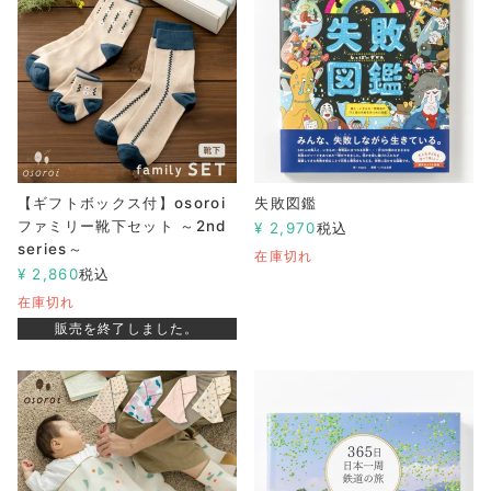
【ギフトボックス付】osoroi
失敗図鑑
ファミリー靴下セット ～2nd
¥
2,970
税込
series～
在庫切れ
¥
2,860
税込
在庫切れ
販売を終了しました。