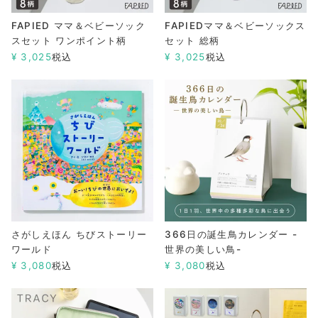
FAPIED ママ＆ベビーソック
FAPIEDママ＆ベビーソックス
スセット ワンポイント柄
セット 総柄
¥
3,025
税込
¥
3,025
税込
さがしえほん ちびストーリー
366日の誕生鳥カレンダー -
ワールド
世界の美しい鳥-
¥
3,080
税込
¥
3,080
税込