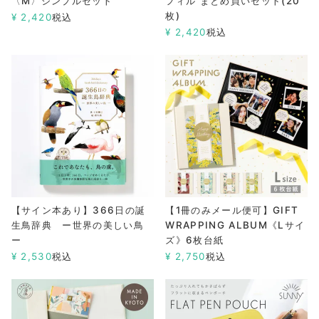
〈M〉シンプルセット
フィル まとめ買いセット(20
枚)
¥
2,420
税込
¥
2,420
税込
【サイン本あり】366日の誕
【1冊のみメール便可】GIFT
生鳥辞典 ー世界の美しい鳥
WRAPPING ALBUM《Lサイ
ー
ズ》6枚台紙
¥
2,530
税込
¥
2,750
税込