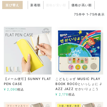
並び替え
新着順
価格が安い順
価格が高い順
75
件中
1
-
75
件表示
【メール便可】SUNNY FLAT
こどもじゃず MUSIC PLAY
PEN CASE
BOOK ROCOといっしょに J
AZZ JAZZ せかいりょこう
¥
2,090
税込
¥
2,178
税込