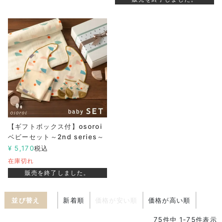
【ギフトボックス付】osoroi
ベビーセット～2nd series～
¥
5,170
税込
在庫切れ
販売を終了しました。
並び替え
新着順
価格が安い順
価格が高い順
75
件中
1
-
75
件表示