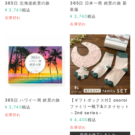
365日 北海道絶景の旅
365日 日本一周 絶景の旅 新
装版
¥
3,740
税込
¥
3,740
税込
在庫切れ
在庫切れ
365日 ハワイ一周 絶景の旅
【ギフトボックス付】osoroi
ファミリー靴下&スタイセット
¥
3,740
税込
～2nd series～
在庫切れ
¥
4,400
税込
在庫切れ
販売を終了しました。