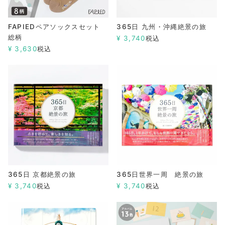
FAPIEDペアソックスセット
365日 九州・沖縄絶景の旅
総柄
¥
3,740
税込
¥
3,630
税込
365日 京都絶景の旅
365日世界一周 絶景の旅
¥
3,740
税込
¥
3,740
税込