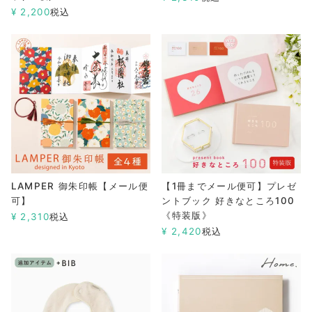
¥
2,200
税込
LAMPER 御朱印帳【メール便
【1冊までメール便可】プレゼ
可】
ントブック 好きなところ100
《特装版》
¥
2,310
税込
¥
2,420
税込