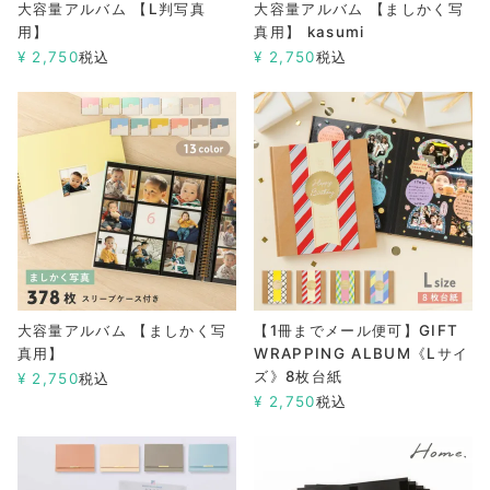
大容量アルバム 【L判写真
大容量アルバム 【ましかく写
用】
真用】 kasumi
¥
2,750
税込
¥
2,750
税込
大容量アルバム 【ましかく写
【1冊までメール便可】GIFT
真用】
WRAPPING ALBUM《Lサイ
ズ》8枚台紙
¥
2,750
税込
¥
2,750
税込