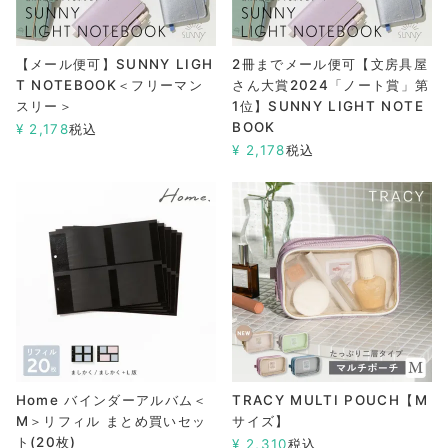
【メール便可】SUNNY LIGH
2冊までメール便可【文房具屋
T NOTEBOOK＜フリーマン
さん大賞2024「ノート賞」第
スリー＞
1位】SUNNY LIGHT NOTE
BOOK
¥
2,178
税込
¥
2,178
税込
Home バインダーアルバム＜
TRACY MULTI POUCH【M
M＞リフィル まとめ買いセッ
サイズ】
ト(20枚)
¥
2,310
税込