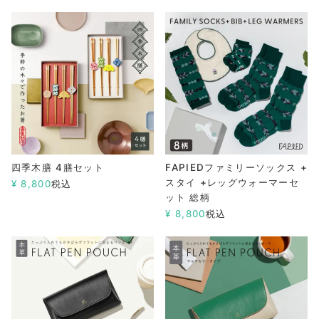
四季木膳 4膳セット
FAPIEDファミリーソックス +
スタイ +レッグウォーマーセ
¥
8,800
税込
ット 総柄
¥
8,800
税込