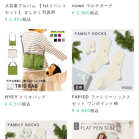
大容量アルバム 【1stイベント
nown マルチポーチ
セット】 ましかく写真用
¥
3,960
税込
¥
3,850
税込
HYEY トリオバッグ
FAPIED ファミリーソックス
セット ワンポイント柄
¥
4,510
税込
¥
4,840
税込