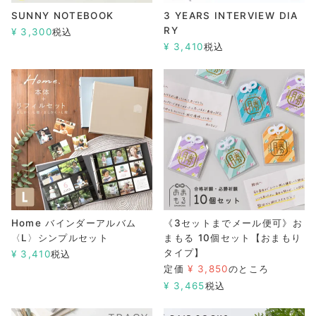
SUNNY NOTEBOOK
3 YEARS INTERVIEW DIA
RY
¥
3,300
税込
¥
3,410
税込
Home バインダーアルバム
《3セットまでメール便可》お
〈L〉シンプルセット
まもる 10個セット【おまもり
タイプ】
¥
3,410
税込
定価
¥
3,850
のところ
¥
3,465
税込