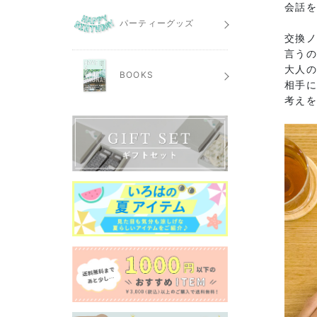
会話
パーティーグッズ
交換
言う
大人
BOOKS
相手
考え