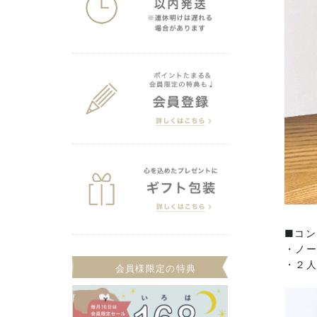
■コン
・ノ
・２
会員様限定の特典