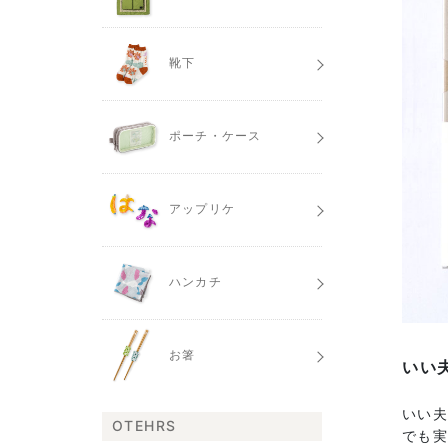
靴下
ポーチ・ケース
アップリケ
ハンカチ
お箸
いい
いい
OTEHRS
でも