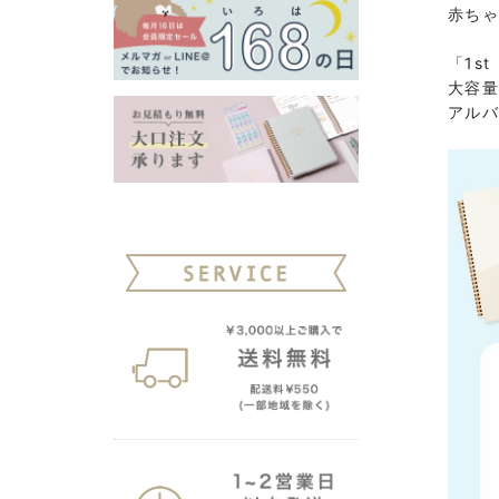
赤ち
「1s
大容量
アルバ