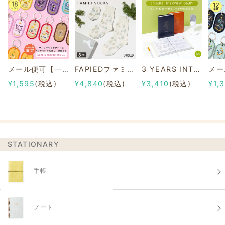
メール便可【一部店舗限定】2/8b PAIR KEY RING Sanrio characters ver.
FAPIEDファミリーソックスセット 総柄
3 YEARS INTERVIEW DIARY
¥1,595
(税込)
¥4,840
(税込)
¥3,410
(税込)
¥1,
STATIONARY
手帳
ノート