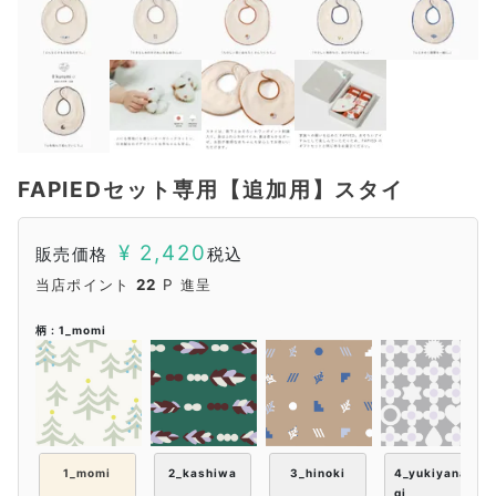
FAPIEDセット専用【追加用】スタイ
¥
2,420
販売価格
税込
当店ポイント
22
P 進呈
柄
1_momi
1_momi
2_kashiwa
3_hinoki
4_yukiyana
gi