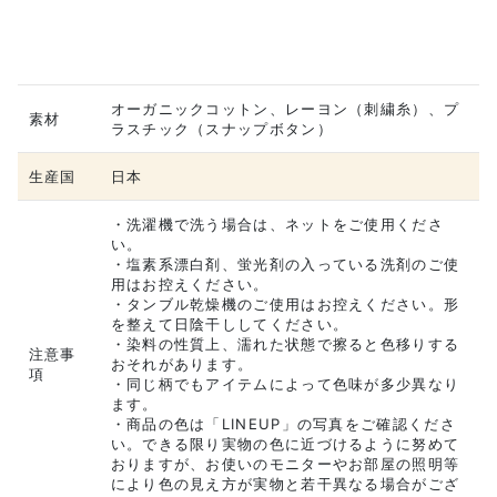
オーガニックコットン、レーヨン（刺繍糸）、プ
素材
ラスチック（スナップボタン）
生産国
日本
・洗濯機で洗う場合は、ネットをご使用くださ
い。
・塩素系漂白剤、蛍光剤の入っている洗剤のご使
用はお控えください。
・タンブル乾燥機のご使用はお控えください。形
を整えて日陰干ししてください。
・染料の性質上、濡れた状態で擦ると色移りする
注意事
おそれがあります。
項
・同じ柄でもアイテムによって色味が多少異なり
ます。
・商品の色は「LINEUP」の写真をご確認くださ
い。できる限り実物の色に近づけるように努めて
おりますが、お使いのモニターやお部屋の照明等
により色の見え方が実物と若干異なる場合がござ